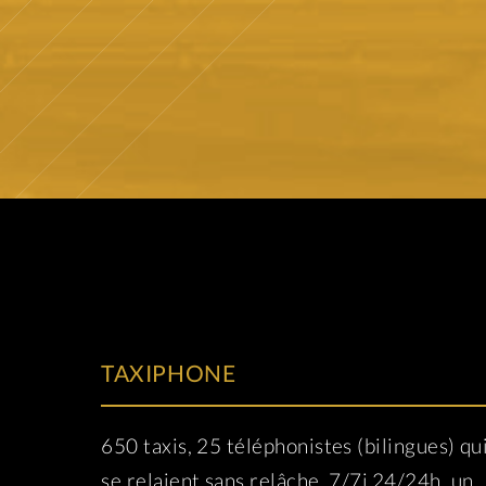
TAXIPHONE
650 taxis, 25 téléphonistes (bilingues) qu
se relaient sans relâche, 7/7j 24/24h, un